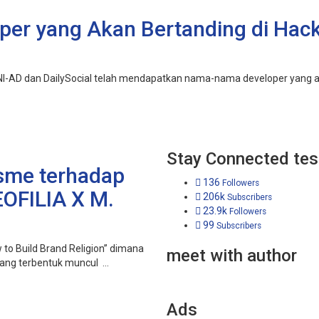
oper yang Akan Bertanding di Hac
NI-AD dan DailySocial telah mendapatkan nama-nama developer yang a
Stay Connected tes
sme terhadap
136
Followers
OFILIA X M.
206k
Subscribers
23.9k
Followers
99
Subscribers
 to Build Brand Religion” dimana
meet with author
ang terbentuk muncul ...
Ads