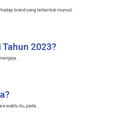
erhadap brand yang terbentuk muncul ...
i Tahun 2023?
engeja ...
ya?
 waktu itu, pada ...