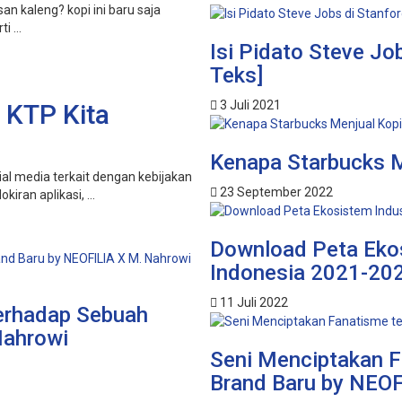
n kaleng? kopi ini baru saja
 ...
Isi Pidato Steve Job
Teks]
3 Juli 2021
 KTP Kita
Kenapa Starbucks M
ial media terkait dengan kebijakan
23 September 2022
iran aplikasi, ...
Download Peta Eko
Indonesia 2021-20
11 Juli 2022
erhadap Sebuah
Nahrowi
Seni Menciptakan 
Brand Baru by NEOF