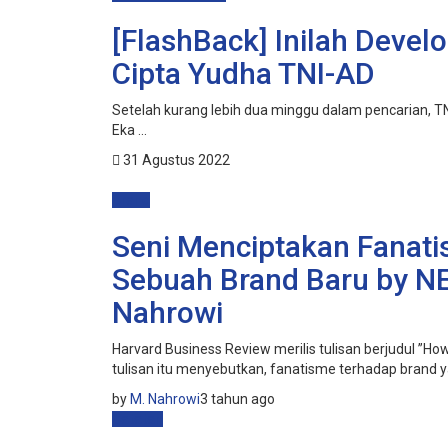
[FlashBack] Inilah Devel
Cipta Yudha TNI-AD
Setelah kurang lebih dua minggu dalam pencarian, T
Eka ...
31 Agustus 2022
Brand
Seni Menciptakan Fanati
Sebuah Brand Baru by NE
Nahrowi
Harvard Business Review merilis tulisan berjudul ”How
tulisan itu menyebutkan, fanatisme terhadap brand y
by
M. Nahrowi
3 tahun ago
Catatan