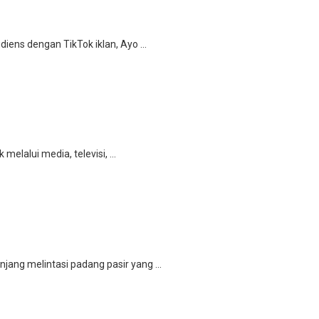
a
iens dengan TikTok iklan, Ayo ...
elalui media, televisi, ...
ang melintasi padang pasir yang ...