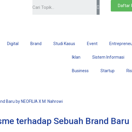
Daftar
Digital
Brand
Studi Kasus
Event
Entrepreneu
Iklan
Sistem Informasi
Business
Startup
Ri
sme terhadap Sebuah Brand Baru 