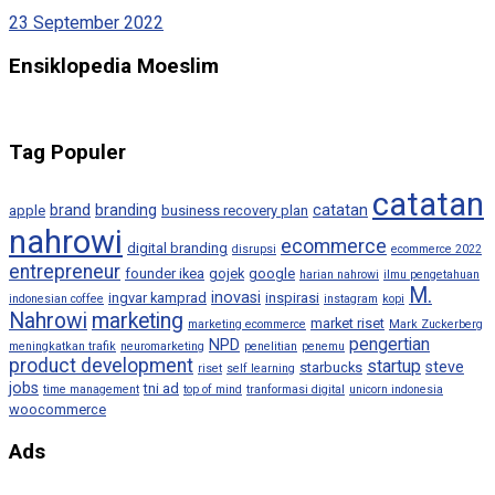
23 September 2022
Ensiklopedia Moeslim
Tag Populer
catatan
brand
branding
catatan
apple
business recovery plan
nahrowi
ecommerce
digital branding
disrupsi
ecommerce 2022
entrepreneur
founder ikea
gojek
google
harian nahrowi
ilmu pengetahuan
M.
inovasi
ingvar kamprad
inspirasi
indonesian coffee
instagram
kopi
Nahrowi
marketing
market riset
marketing ecommerce
Mark Zuckerberg
pengertian
NPD
meningkatkan trafik
neuromarketing
penelitian
penemu
product development
startup
steve
starbucks
riset
self learning
jobs
tni ad
time management
top of mind
tranformasi digital
unicorn indonesia
woocommerce
Ads