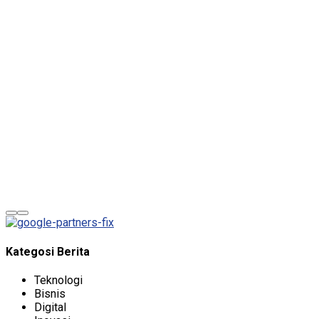
The password must have a minimum
of 8 characters of numbers and letters, contain at least 1
capital letter, and should not exceed 20 characters
Remember me
Sign In
Sign Up
Restore password
Send reset link
Password reset link sent
to your email
Close
No account?
Sign Up
Sign In
Lost Password?
Kategosi Berita
Teknologi
Bisnis
Digital