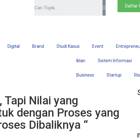
Daftar
Digital
Brand
Studi Kasus
Event
Entrepreneu
Iklan
Sistem Informasi
Business
Startup
Ri
, Tapi Nilai yang
ntuk dengan Proses yang
roses Dibaliknya “