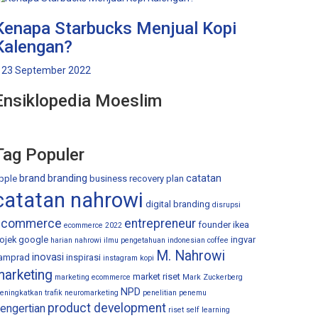
Kenapa Starbucks Menjual Kopi
Kalengan?
23 September 2022
Ensiklopedia Moeslim
Tag Populer
brand
branding
catatan
pple
business recovery plan
catatan nahrowi
digital branding
disrupsi
ecommerce
entrepreneur
founder ikea
ecommerce 2022
ojek
google
ingvar
harian nahrowi
ilmu pengetahuan
indonesian coffee
M. Nahrowi
inovasi
amprad
inspirasi
instagram
kopi
marketing
market riset
marketing ecommerce
Mark Zuckerberg
NPD
eningkatkan trafik
neuromarketing
penelitian
penemu
product development
engertian
riset
self learning