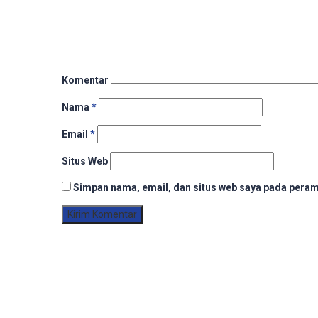
Komentar
Nama
*
Email
*
Situs Web
Simpan nama, email, dan situs web saya pada peram