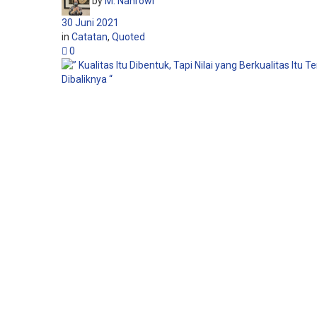
by
M. Nahrowi
30 Juni 2021
in
Catatan
,
Quoted
0