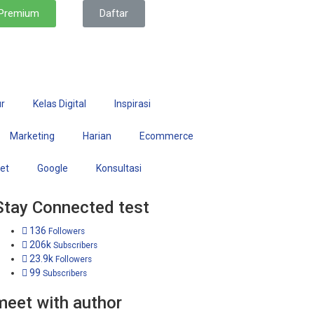
 Premium
Daftar
r
Kelas Digital
Inspirasi
Marketing
Harian
Ecommerce
set
Google
Konsultasi
Stay Connected test
136
Followers
206k
Subscribers
23.9k
Followers
99
Subscribers
meet with author