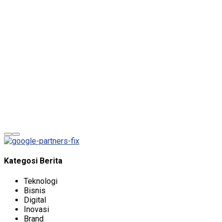
of 8 characters of numbers and letters, contain at least 1
capital letter, and should not exceed 20 characters
Remember me
Sign In
Sign Up
Restore password
Send reset link
Password reset link sent
to your email
Close
No account?
Sign Up
Sign In
Lost Password?
Kategosi Berita
Teknologi
Bisnis
Digital
Inovasi
Brand