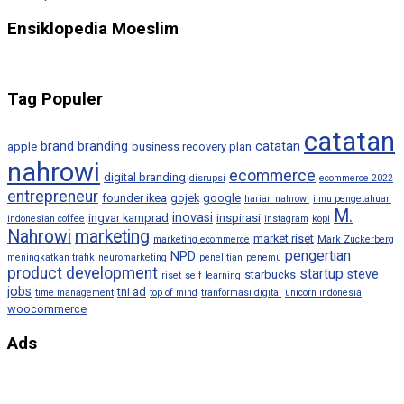
Ensiklopedia Moeslim
Tag Populer
catatan
brand
branding
catatan
apple
business recovery plan
nahrowi
ecommerce
digital branding
disrupsi
ecommerce 2022
entrepreneur
founder ikea
gojek
google
harian nahrowi
ilmu pengetahuan
M.
inovasi
ingvar kamprad
inspirasi
indonesian coffee
instagram
kopi
Nahrowi
marketing
market riset
marketing ecommerce
Mark Zuckerberg
pengertian
NPD
meningkatkan trafik
neuromarketing
penelitian
penemu
product development
startup
steve
starbucks
riset
self learning
jobs
tni ad
time management
top of mind
tranformasi digital
unicorn indonesia
woocommerce
Ads