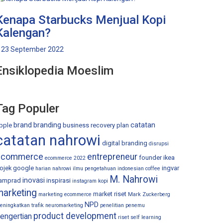
Kenapa Starbucks Menjual Kopi
Kalengan?
23 September 2022
Ensiklopedia Moeslim
Tag Populer
brand
branding
catatan
pple
business recovery plan
catatan nahrowi
digital branding
disrupsi
ecommerce
entrepreneur
founder ikea
ecommerce 2022
ojek
google
ingvar
harian nahrowi
ilmu pengetahuan
indonesian coffee
M. Nahrowi
inovasi
amprad
inspirasi
instagram
kopi
marketing
market riset
marketing ecommerce
Mark Zuckerberg
NPD
eningkatkan trafik
neuromarketing
penelitian
penemu
product development
engertian
riset
self learning