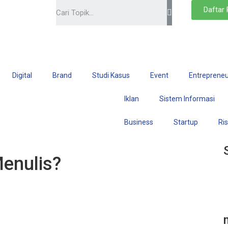
Daftar
Digital
Brand
Studi Kasus
Event
Entrepreneu
Iklan
Sistem Informasi
Business
Startup
Ri
enulis?