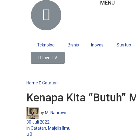
MENU
Teknologi
Bisnis
Inovasi
Startup
Live TV
Home
Catatan
Kenapa Kita “Butuh” M
by
M. Nahrowi
30 Juli 2022
in
Catatan
,
Majelis Ilmu
0