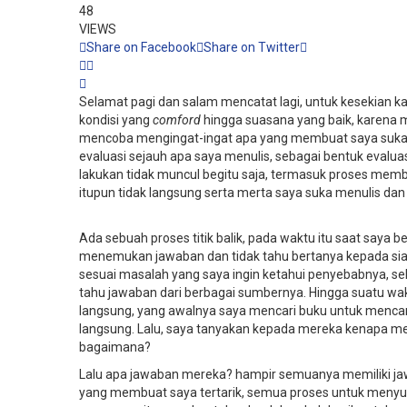
48
VIEWS
Share on Facebook
Share on Twitter
Selamat pagi dan salam mencatat lagi, untuk kesekian kal
kondisi yang
comford
hingga suasana yang baik, karena me
mencoba mengingat-ingat apa yang membuat saya suka 
evaluasi sejauh apa saya menulis, sebagai bentuk evalua
lakukan tidak muncul begitu saja, termasuk proses mem
itupun tidak langsung serta merta saya suka menulis d
Ada sebuah proses titik balik, pada waktu itu saat saya 
menemukan jawaban dan tidak tahu bertanya kepada siap
sesuai masalah yang saya ingin ketahui penyebabnya, sel
tahu jawaban dari berbagai sumbernya. Hingga suatu wak
langsung, yang awalnya saya mencari buku untuk mencar
langsung. Lalu, saya tanyakan kepada mereka kenapa mere
bagaimana?
Lalu apa jawaban mereka? hampir semuanya memiliki j
yang membuat saya tertarik, semua proses untuk menyuka