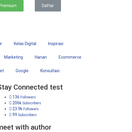
 Premium
Daftar
r
Kelas Digital
Inspirasi
Marketing
Harian
Ecommerce
set
Google
Konsultasi
Stay Connected test
136
Followers
206k
Subscribers
23.9k
Followers
99
Subscribers
meet with author