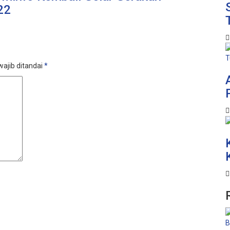
22
ajib ditandai
*