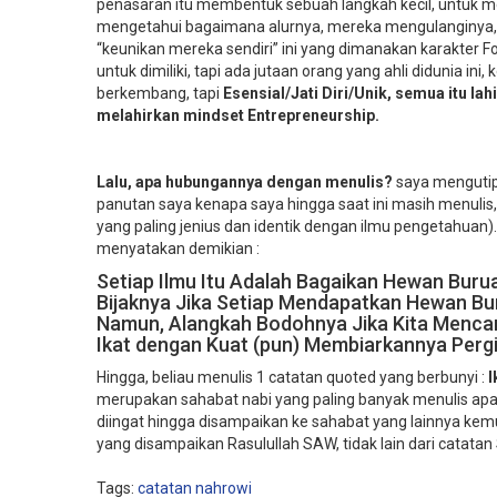
penasaran itu membentuk sebuah langkah kecil, untuk me
mengetahui bagaimana alurnya, mereka mengulanginya, 
“keunikan mereka sendiri” ini yang dimanakan karakter
untuk dimiliki, tapi ada jutaan orang yang ahli didunia in
berkembang, tapi
Esensial/Jati Diri/Unik, semua itu la
melahirkan mindset Entrepreneurship.
Lalu, apa hubungannya dengan menulis?
saya mengutip 
panutan saya kenapa saya hingga saat ini masih menulis,
yang paling jenius dan identik dengan ilmu pengetahuan)
menyatakan demikian :
Setiap Ilmu Itu Adalah Bagaikan Hewan Buru
Bijaknya Jika Setiap Mendapatkan Hewan Bur
Namun, Alangkah Bodohnya Jika Kita Mencari
Ikat dengan Kuat (pun) Membiarkannya Pergi
Hingga, beliau menulis 1 catatan quoted yang berbunyi :
I
merupakan sahabat nabi yang paling banyak menulis apa-
diingat hingga disampaikan ke sahabat yang lainnya kemud
yang disampaikan Rasulullah SAW, tidak lain dari catatan 
Tags:
catatan nahrowi