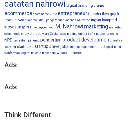
catatan nahrowi
digital branding
disrupsi
ecommerce
entrepreneur
founder ikea
gojek
ecommerce 2022
google
ingvar kamprad
harian nahrowi
ilmu pengetahuan
indonesian coffee
M. Nahrowi
marketing
inovasi
inspirasi
instagram
kopi
marketing
market riset
ecommerce
Mark Zuckerberg
meningkatkan trafik
neuromarketing
product development
pengertian
NPD
penelitian
penemu
riset
self
startup
steve jobs
starbucks
tni ad
learning
time management
top of mind
woocommerce
tranformasi digital
unicorn indonesia
Ads
Ads
Think Different