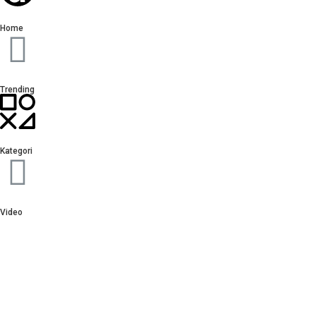
Home
Trending
Kategori
Video
Sign In
The password must have a minimum of 8