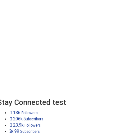
Stay Connected test
136
Followers
206k
Subscribers
23.9k
Followers
99
Subscribers