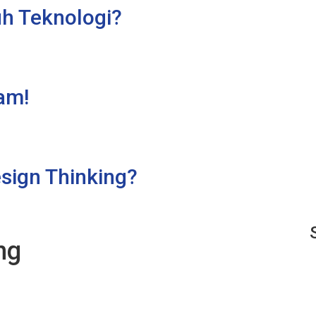
uh Teknologi?
am!
sign Thinking?
ng