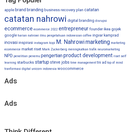
Tag Populer
brand
branding
catatan
apple
business recovery plan
catatan nahrowi
digital branding
disrupsi
ecommerce
entrepreneur
founder ikea
gojek
ecommerce 2022
google
ingvar kamprad
harian nahrowi
ilmu pengetahuan
indonesian coffee
M. Nahrowi
marketing
inovasi
inspirasi
instagram
kopi
marketing
market riset
ecommerce
Mark Zuckerberg
meningkatkan trafik
neuromarketing
product development
pengertian
NPD
penelitian
penemu
riset
self
startup
steve jobs
starbucks
tni ad
learning
time management
top of mind
woocommerce
tranformasi digital
unicorn indonesia
Ads
Ads
Think Different