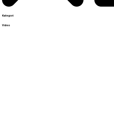
Kategori
Video
Sign In
The password must have a minimum
of 8 characters of numbers and letters, contain at least 1
capital letter, and should not exceed 20 characters
Remember me
Sign In
Sign Up
Restore password
Send reset link