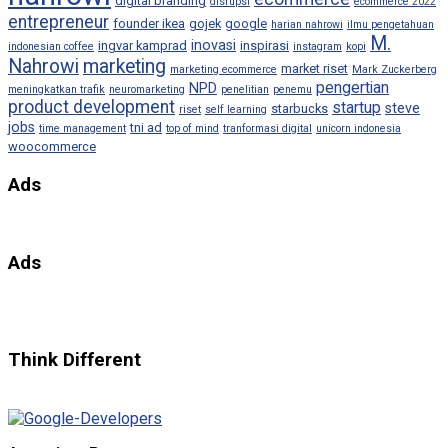
digital branding
disrupsi
ecommerce 2022
entrepreneur
founder ikea
gojek
google
harian nahrowi
ilmu pengetahuan
M.
inovasi
ingvar kamprad
inspirasi
indonesian coffee
instagram
kopi
Nahrowi
marketing
market riset
marketing ecommerce
Mark Zuckerberg
pengertian
NPD
meningkatkan trafik
neuromarketing
penelitian
penemu
product development
startup
steve
starbucks
riset
self learning
jobs
tni ad
time management
top of mind
tranformasi digital
unicorn indonesia
woocommerce
Ads
Ads
Think Different