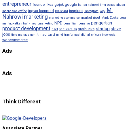
entrepreneur
founder ikea
gojek
google
harian nahrowi
ilmu pengetahuan
M.
inovasi
ingvar kamprad
inspirasi
indonesian coffee
instagram
kopi
Nahrowi
marketing
market riset
marketing ecommerce
Mark Zuckerberg
pengertian
NPD
meningkatkan trafik
neuromarketing
penelitian
penemu
product development
startup
steve
starbucks
riset
self learning
jobs
tni ad
time management
top of mind
tranformasi digital
unicorn indonesia
woocommerce
Ads
Ads
Think Different
Assosiate Partner