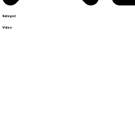
Kategori
Video
Sign In
The password must have a minimum
of 8 characters of numbers and letters, contain at least 1
capital letter, and should not exceed 20 characters
Remember me
Sign In
Sign Up
Restore password
Send reset link