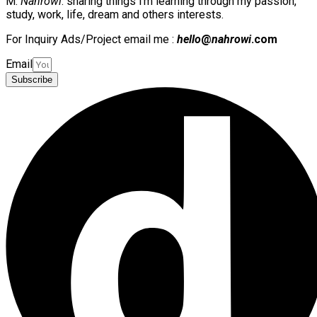
M.
Nahrowi
. sharing things i’m learning through my passion,
study, work, life, dream and others interests.
For Inquiry Ads/Project email me :
hello
@
nahrowi
.com
Email
Subscribe