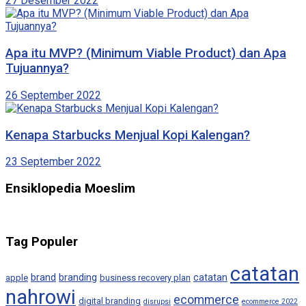
27 Desember 2022
Apa itu MVP? (Minimum Viable Product) dan Apa
Tujuannya?
26 September 2022
Kenapa Starbucks Menjual Kopi Kalengan?
23 September 2022
Ensiklopedia Moeslim
Tag Populer
catatan
brand
branding
catatan
apple
business recovery plan
nahrowi
ecommerce
digital branding
disrupsi
ecommerce 2022