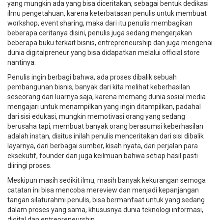
yang mungkin ada yang bisa diceritakan, sebagai bentuk dedikasi
ilmu pengetahuan, karena keterbatasan penulis untuk membuat
workshop, event sharing, maka dari itu penulis membagikan
beberapa ceritanya disini, penulis juga sedang mengerjakan
beberapa buku terkait bisnis, entrepreneurship dan juga mengenai
dunia digitalpreneur yang bisa didapatkan melalui official store
nantinya.
Penulis ingin berbagi bahwa, ada proses dibalik sebuah
pembangunan bisnis, banyak dari kita melihat keberhasilan
seseorang dari luarnya saja, karena memang dunia sosial media
mengajari untuk menampilkan yang ingin ditampilkan, padahal
dari sisi edukasi, mungkin memotivasi orang yang sedang
berusaha tapi, membuat banyak orang berasumsi keberhasilan
adalah instan, disitus inilah penulis menceritakan dari sisi dibalik
layarnya, dari berbagai sumber, kisah nyata, dari perjalan para
eksekutif, founder dan juga keilmuan bahwa setiap hasil pasti
diiringi proses.
Meskipun masih sedikit ilmu, masih banyak kekurangan semoga
catatan ini bisa mencoba mereview dan menjadi kepanjangan
tangan silaturahmi penulis, bisa bermanfaat untuk yang sedang
dalam proses yang sama, khususnya dunia teknologi informasi,
digital dan entrepreneurship.